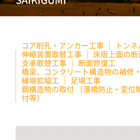
SAIKIGUMI
コア削孔・アンカー工事
トンネ
伸縮装置取替工事
床版上面の断
支承取替工事
断面修復工
橋梁、コンクリート構造物の補修
縁端拡幅工
足場工事
鋼構造物の取付 （落橋防止・変位
付等）