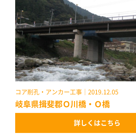
コア削孔・アンカー工事
｜2019.12.05
岐阜県揖斐郡Ｏ川橋・Ｏ橋
詳しくはこちら